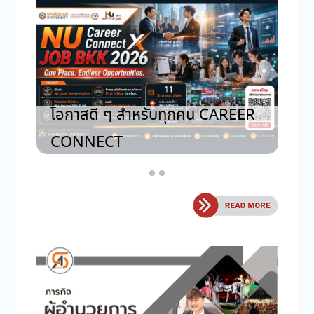
โอ
รับสมัครร้านค้า NU SQUARE
CO