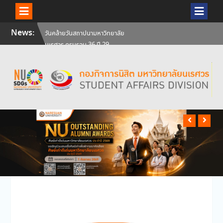
Skip
News:
สัมภาษณ์นิสิตเพื่อพิจารณาเข้ารับ
to
ทุนการศึกษามหาวิทยาลัยนเรศวร
content
ประจำปีการศึกษา 256
ศิษย์เก่าแพทย์ถ่ายทอดความรู้ให้
แก่นิสิตปัจจุบัน
วันคล้ายวันสถาปนามหาวิทยาลัย
นเรศวร ครบรอบ 36 ปี 29
กรกฎาคม 2569