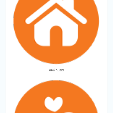
หอพักนิสิต