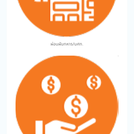
ผ่อนผันทหาร/นศท.