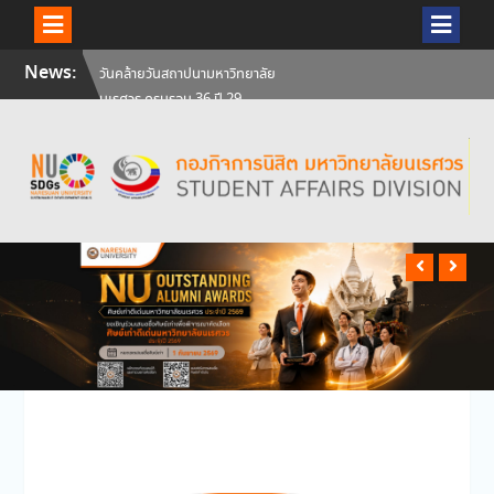
Skip
News:
สัมภาษณ์นิสิตเพื่อพิจารณาเข้ารับ
to
ทุนการศึกษามหาวิทยาลัยนเรศวร
content
ประจำปีการศึกษา 256
ศิษย์เก่าแพทย์ถ่ายทอดความรู้ให้
แก่นิสิตปัจจุบัน
วันคล้ายวันสถาปนามหาวิทยาลัย
นเรศวร ครบรอบ 36 ปี 29
กรกฎาคม 2569