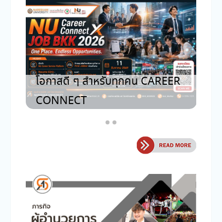
โอ
รับสมัครร้านค้า NU SQUARE
CO