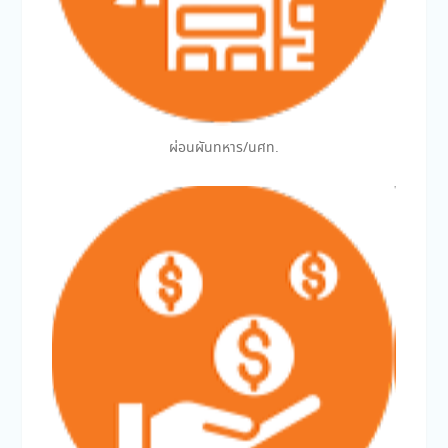
ผ่อนผันทหาร/นศท.