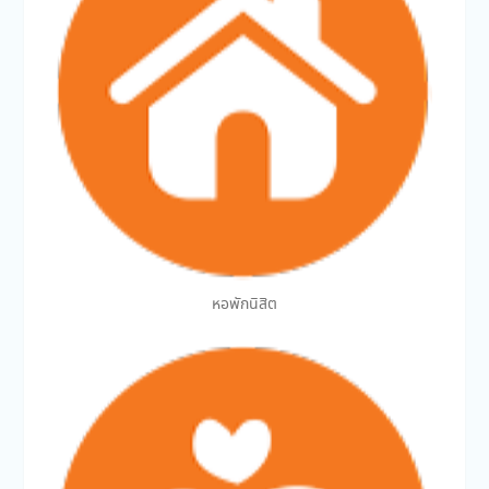
หอพักนิสิต