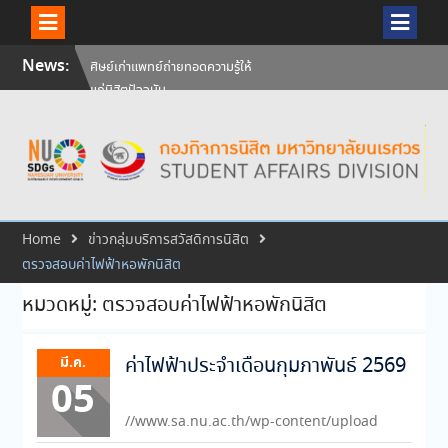
Skip
News:
ศิษย์เก่าแพทย์ถ่ายทอดความรู้ให้
to
แก่นิสิตปัจจุบัน
content
วันคล้ายวันสถาปนามหาวิทยาลัย
นเรศวร ครบรอบ 36 ปี 29
กรกฎาคม 2569
สัมภาษณ์นิสิตเพื่อพิจารณาเข้ารับ
ทุนการศึกษามหาวิทยาลัยนเรศวร
ประจำปีการศึกษา 256
Home
ข่าวกลุ่มบริการสวัสดิการนิสิต
ตรวจสอบค่าไฟฟ้าหอพักนิสิต
หมวดหมู่:
ตรวจสอบค่าไฟฟ้าหอพักนิสิต
มี.ค.
ค่าไฟฟ้าประจำเดือนกุมภาพันธ์ 2569
05
//www.sa.nu.ac.th/wp-content/upload