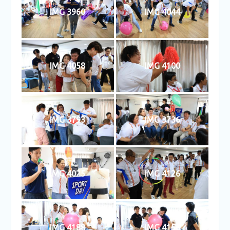
IMG 3960
IMG 4044
IMG 4058
IMG 4100
IMG 3793
IMG 3736
IMG 4025
IMG 4126
IMG 4188
IMG 4156